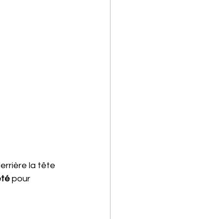
rrière la tête 
té 
pour 