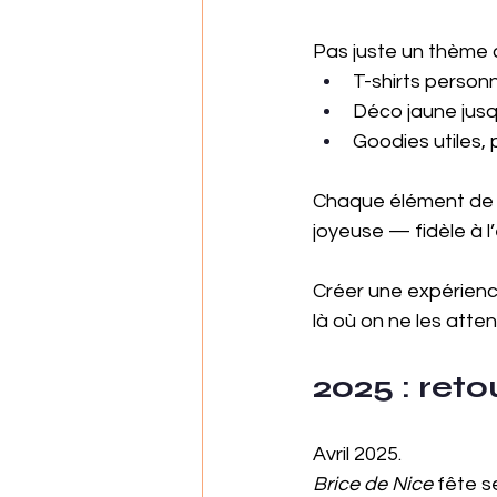
Pas juste un thème c
T-shirts person
Déco jaune jusqu
Goodies utiles,
Chaque élément de la
joyeuse — fidèle à l’
Créer une expérience
là où on ne les atte
2025 : ret
Avril 2025. 
Brice de Nice
 fête s