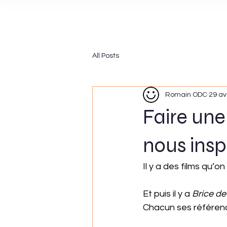
All Posts
Romain ODC
29 av
Faire une
nous insp
Il y a des films qu’o
Et
 puis il y a 
Brice de
Chacun ses référenc