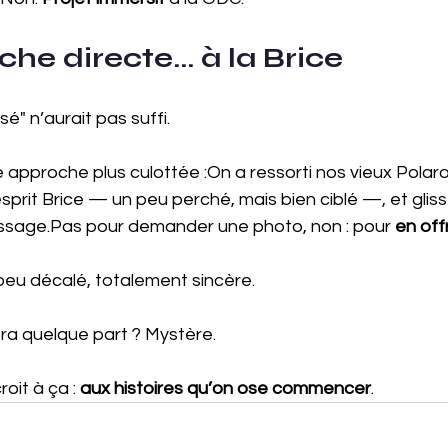
e directe... à la Brice
sé" n’aurait pas suffi.
ne approche plus culottée :On a ressorti nos vieux Polaro
prit Brice — un peu perché, mais bien ciblé —, et gliss
sage.Pas pour demander une photo, non : pour 
en off
peu décalé, totalement sincère.
a quelque part ? Mystère. 
oit à ça : 
aux histoires qu’on ose commencer
.