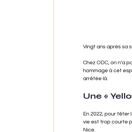
Vingt ans après sa so
Chez ODC, on n’a pas
hommage à cet esprit
arrêtée là.
Une « Yell
En 2022, pour fêter 
vie est trop courte 
Nice. 