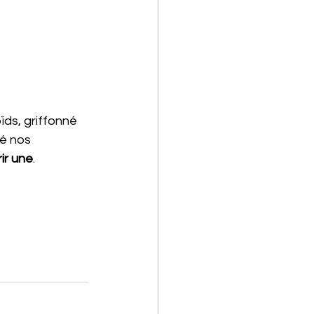
ïds, griffonné 
é nos 
rir une
.